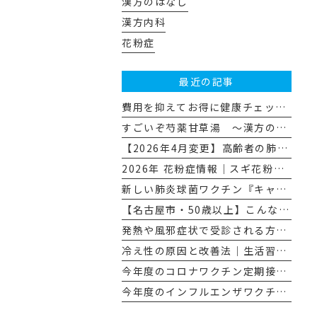
漢方のはなし
漢方内科
花粉症
最近の記事
費用を抑えてお得に健康チェック☆（名古屋市特定健診・がん検診の活用法）
すごいぞ芍薬甘草湯 ～漢方のはなし その１１～
【2026年4月変更】高齢者の肺炎球菌ワクチンが「プレベナー20」に変わります
2026年 花粉症情報｜スギ花粉飛散量とその対策
新しい肺炎球菌ワクチン『キャップバックス®』について
【名古屋市・50歳以上】こんな人にぜひ受けてほしい、胃カメラによる胃がん検診
発熱や風邪症状で受診される方へのお願い
冷え性の原因と改善法｜生活習慣と漢方で“冷えない体”へ
今年度のコロナワクチン定期接種について
今年度のインフルエンザワクチン予防接種について