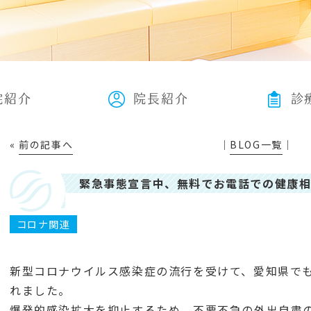
院紹介
院長紹介
診
«
前の記事へ
│
BLOG一覧
│
緊急事態宣言中、無料でお電話での健康相
コロナ関連
新型コロナウイルス感染症の流行を受けて、愛知県で
れました。
爆発的感染拡大を抑止するため、不要不急の外出自粛