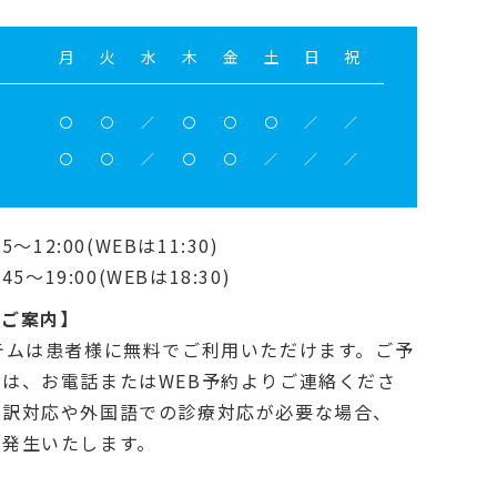
月
火
水
木
金
土
日
祝
〇
〇
／
〇
〇
〇
／
／
〇
〇
／
〇
〇
／
／
／
5～12:00(WEBは11:30)
45～19:00(WEBは18:30)
のご案内】
テムは患者様に無料でご利用いただけます。ご予
は、お電話またはWEB予約よりご連絡くださ
通訳対応や外国語での診療対応が必要な場合、
が発生いたします。