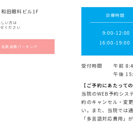
 和田眼科ビル1F
診療時間
難しい方は
わせください
9:00-12:00
16:00-19:00
・名鉄協商パーキング
受付時間
午前 8:4
午後 15:
【ご予約にあたって
当院のWEB予約シス
約のキャンセル・変更
い。また、当院では
「多言語対応費用」