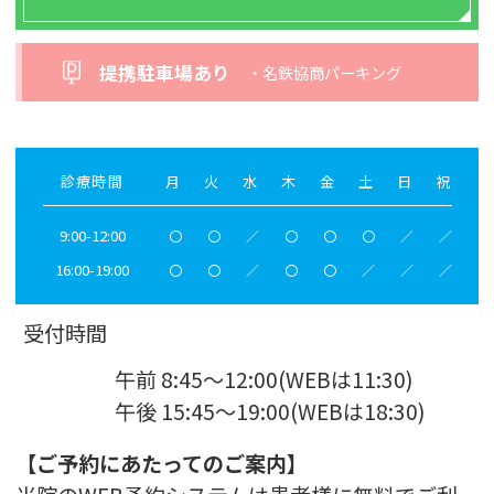
提携駐車場あり
・名鉄協商パーキング
診療時間
月
火
水
木
金
土
日
祝
9:00-12:00
〇
〇
／
〇
〇
〇
／
／
16:00-19:00
〇
〇
／
〇
〇
／
／
／
受付時間
午前 8:45～12:00(WEBは11:30)
午後 15:45～19:00(WEBは18:30)
【ご予約にあたってのご案内】