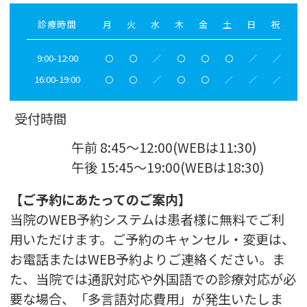
診療時間
月
火
水
木
金
土
日
祝
9:00-12:00
〇
〇
／
〇
〇
〇
／
／
16:00-19:00
〇
〇
／
〇
〇
／
／
／
受付時間
午前 8:45～12:00(WEBは11:30)
午後 15:45～19:00(WEBは18:30)
【ご予約にあたってのご案内】
当院のWEB予約システムは患者様に無料でご利
用いただけます。ご予約のキャンセル・変更は、
お電話またはWEB予約よりご連絡ください。ま
た、当院では通訳対応や外国語での診療対応が必
要な場合、「多言語対応費用」が発生いたしま