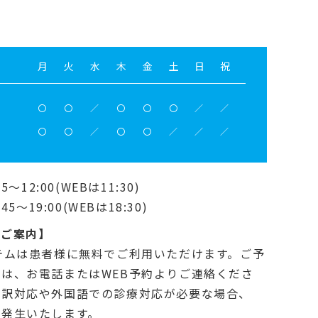
月
火
水
木
金
土
日
祝
〇
〇
／
〇
〇
〇
／
／
〇
〇
／
〇
〇
／
／
／
5～12:00(WEBは11:30)
45～19:00(WEBは18:30)
のご案内】
テムは患者様に無料でご利用いただけます。ご予
は、お電話またはWEB予約よりご連絡くださ
通訳対応や外国語での診療対応が必要な場合、
が発生いたします。