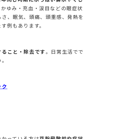
のかゆみ・充血・涙目などの眼症状
るさ、眠気、頭痛、頭重感、発熱を
たす例もあります。
けること・除去です
。日常生活でで
い。
ック
分かっている方は
花粉飛散前や症状