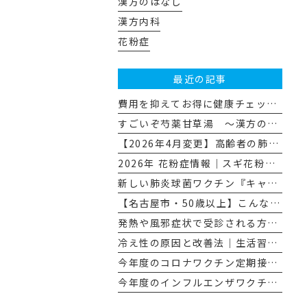
漢方のはなし
漢方内科
花粉症
最近の記事
費用を抑えてお得に健康チェック☆（名古屋市特定健診・がん検診の活用法）
すごいぞ芍薬甘草湯 ～漢方のはなし その１１～
【2026年4月変更】高齢者の肺炎球菌ワクチンが「プレベナー20」に変わります
2026年 花粉症情報｜スギ花粉飛散量とその対策
新しい肺炎球菌ワクチン『キャップバックス®』について
【名古屋市・50歳以上】こんな人にぜひ受けてほしい、胃カメラによる胃がん検診
発熱や風邪症状で受診される方へのお願い
冷え性の原因と改善法｜生活習慣と漢方で“冷えない体”へ
今年度のコロナワクチン定期接種について
今年度のインフルエンザワクチン予防接種について