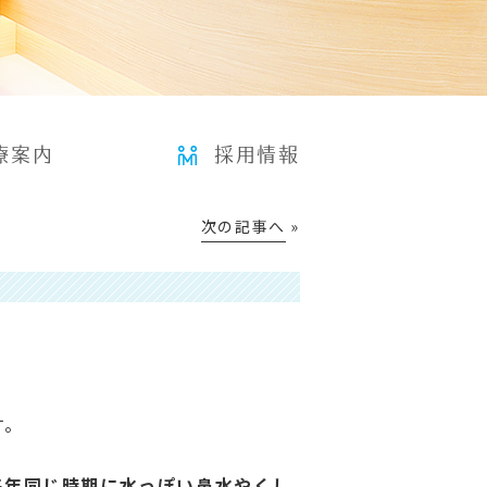
療案内
採用情報
次の記事へ
»
2020年1月24日
す。
毎年同じ時期に水っぽい鼻水やくし