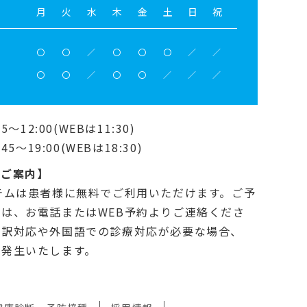
月
火
水
木
金
土
日
祝
〇
〇
／
〇
〇
〇
／
／
〇
〇
／
〇
〇
／
／
／
5～12:00(WEBは11:30)
45～19:00(WEBは18:30)
のご案内】
テムは患者様に無料でご利用いただけます。ご予
は、お電話またはWEB予約よりご連絡くださ
通訳対応や外国語での診療対応が必要な場合、
が発生いたします。