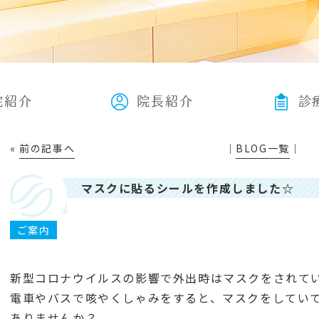
院紹介
院長紹介
診
«
前の記事へ
│
BLOG一覧
│
マスクに貼るシールを作成しました☆
ご案内
新型コロナウイルスの影響で外出時はマスクをされて
電車やバスで咳やくしゃみをすると、マスクをしてい
ありませんか？