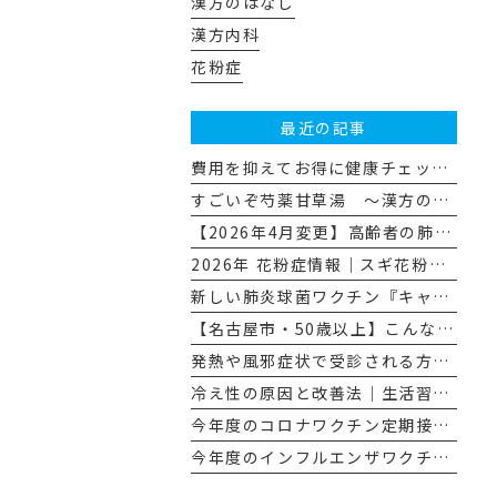
漢方のはなし
漢方内科
花粉症
最近の記事
費用を抑えてお得に健康チェック☆（名古屋市特定健診・がん検診の活用法）
すごいぞ芍薬甘草湯 ～漢方のはなし その１１～
【2026年4月変更】高齢者の肺炎球菌ワクチンが「プレベナー20」に変わります
2026年 花粉症情報｜スギ花粉飛散量とその対策
新しい肺炎球菌ワクチン『キャップバックス®』について
【名古屋市・50歳以上】こんな人にぜひ受けてほしい、胃カメラによる胃がん検診
発熱や風邪症状で受診される方へのお願い
冷え性の原因と改善法｜生活習慣と漢方で“冷えない体”へ
今年度のコロナワクチン定期接種について
今年度のインフルエンザワクチン予防接種について