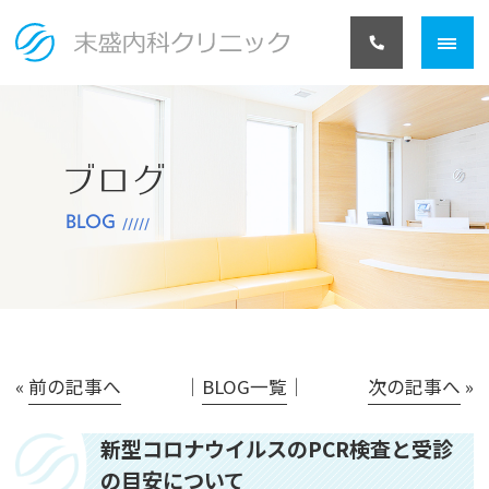
ブログ
BLOG
«
前の記事へ
│
BLOG一覧
│
次の記事へ
»
新型コロナウイルスのPCR検査と受診
の目安について