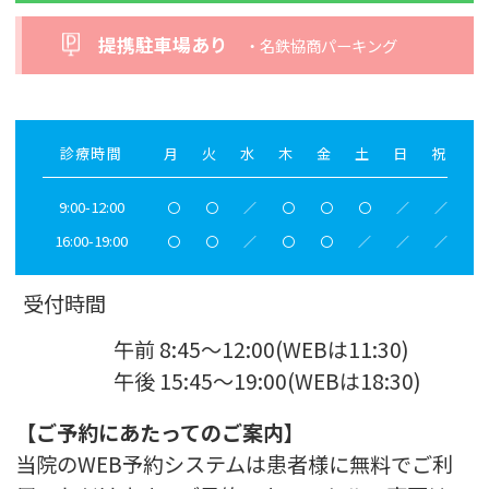
提携駐車場あり
・名鉄協商パーキング
診療時間
月
火
水
木
金
土
日
祝
9:00-12:00
〇
〇
／
〇
〇
〇
／
／
16:00-19:00
〇
〇
／
〇
〇
／
／
／
受付時間
午前 8:45～12:00(WEBは11:30)
午後 15:45～19:00(WEBは18:30)
【ご予約にあたってのご案内】
当院のWEB予約システムは患者様に無料でご利