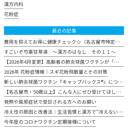
漢方内科
花粉症
最近の記事
費用を抑えてお得に健康チェック☆（名古屋市特定健診・がん検診の活用法）
すごいぞ芍薬甘草湯 ～漢方のはなし その１１～
【2026年4月変更】高齢者の肺炎球菌ワクチンが「プレベナー20」に変わります
2026年 花粉症情報｜スギ花粉飛散量とその対策
新しい肺炎球菌ワクチン『キャップバックス®』について
【名古屋市・50歳以上】こんな人にぜひ受けてほしい、胃カメラによる胃がん検診
発熱や風邪症状で受診される方へのお願い
冷え性の原因と改善法｜生活習慣と漢方で“冷えない体”へ
今年度のコロナワクチン定期接種について