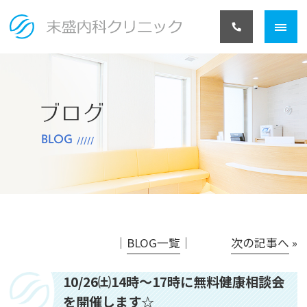
ブログ
BLOG
│
BLOG一覧
│
次の記事へ
»
10/26㈯14時～17時に無料健康相談会
を開催します☆