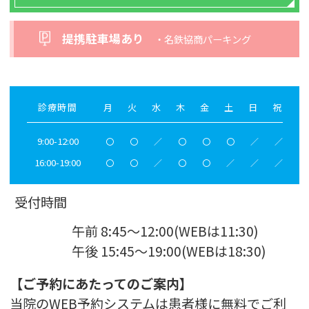
提携駐車場あり
・名鉄協商パーキング
診療時間
月
火
水
木
金
土
日
祝
9:00-12:00
〇
〇
／
〇
〇
〇
／
／
16:00-19:00
〇
〇
／
〇
〇
／
／
／
受付時間
午前 8:45～12:00(WEBは11:30)
午後 15:45～19:00(WEBは18:30)
【ご予約にあたってのご案内】
当院のWEB予約システムは患者様に無料でご利