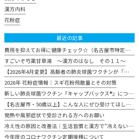
漢方内科
花粉症
最近の記事
費用を抑えてお得に健康チェック☆（名古屋市特定健診・がん検診の活用法）
すごいぞ芍薬甘草湯 ～漢方のはなし その１１～
【2026年4月変更】高齢者の肺炎球菌ワクチンが「プレベナー20」に変わります
2026年 花粉症情報｜スギ花粉飛散量とその対策
新しい肺炎球菌ワクチン『キャップバックス®』について
【名古屋市・50歳以上】こんな人にぜひ受けてほしい、胃カメラによる胃がん検診
発熱や風邪症状で受診される方へのお願い
冷え性の原因と改善法｜生活習慣と漢方で“冷えない体”へ
今年度のコロナワクチン定期接種について